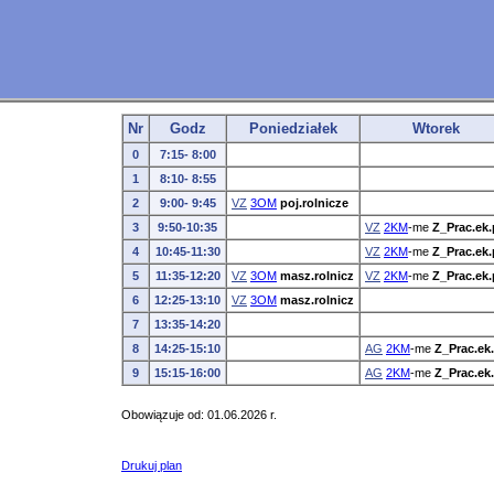
Nr
Godz
Poniedziałek
Wtorek
0
7:15- 8:00
1
8:10- 8:55
2
9:00- 9:45
VZ
3OM
poj.rolnicze
3
9:50-10:35
VZ
2KM
-me
Z_Prac.ek.
4
10:45-11:30
VZ
2KM
-me
Z_Prac.ek.
5
11:35-12:20
VZ
3OM
masz.rolnicz
VZ
2KM
-me
Z_Prac.ek.
6
12:25-13:10
VZ
3OM
masz.rolnicz
7
13:35-14:20
8
14:25-15:10
AG
2KM
-me
Z_Prac.ek
9
15:15-16:00
AG
2KM
-me
Z_Prac.ek
Obowiązuje od: 01.06.2026 r.
Drukuj plan