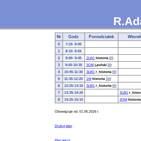
R.Ad
Nr
Godz
Poniedziałek
Wtore
0
7:15- 8:00
1
8:10- 8:55
2
9:00- 9:45
2LW1
historia
B9
3
9:50-10:35
3OM
j.polski
B9
4
10:45-11:30
3LW1
r_historia
B9
5
11:35-12:20
1W
historia
ŚW
6
12:25-13:10
3LW1
r_historia
B9
7
13:35-14:20
3LW1
r_histo
8
14:25-15:10
3OM
historia
Obowiązuje od: 01.06.2026 r.
Drukuj plan
Plan lekcji