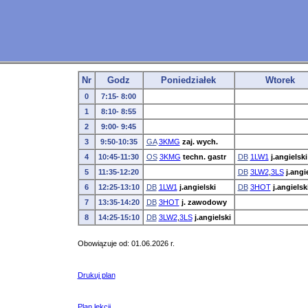
Nr
Godz
Poniedziałek
Wtorek
0
7:15- 8:00
1
8:10- 8:55
2
9:00- 9:45
3
9:50-10:35
GA
3KMG
zaj. wych.
4
10:45-11:30
OS
3KMG
techn. gastr
DB
1LW1
j.angielski
5
11:35-12:20
DB
3LW2
,
3LS
j.angi
6
12:25-13:10
DB
1LW1
j.angielski
DB
3HOT
j.angielsk
7
13:35-14:20
DB
3HOT
j. zawodowy
8
14:25-15:10
DB
3LW2
,
3LS
j.angielski
Obowiązuje od: 01.06.2026 r.
Drukuj plan
Plan lekcji