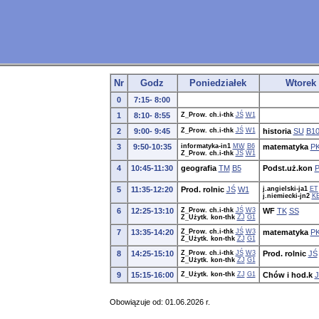
Nr
Godz
Poniedziałek
Wtorek
0
7:15- 8:00
1
8:10- 8:55
Z_Prow. ch.i-thk
JŚ
W1
2
9:00- 9:45
Z_Prow. ch.i-thk
JŚ
W1
historia
SU
B1
3
9:50-10:35
informatyka-in1
MW
B6
matematyka
P
Z_Prow. ch.i-thk
JŚ
W1
4
10:45-11:30
geografia
TM
B5
Podst.uż.kon
5
11:35-12:20
Prod. rolnic
JŚ
W1
j.angielski-ja1
ET
j.niemiecki-jn2
K
6
12:25-13:10
Z_Prow. ch.i-thk
JŚ
W3
WF
TK
SS
Z_Użytk. kon-thk
ZJ
G1
7
13:35-14:20
Z_Prow. ch.i-thk
JŚ
W3
matematyka
P
Z_Użytk. kon-thk
ZJ
G1
8
14:25-15:10
Z_Prow. ch.i-thk
JŚ
W3
Prod. rolnic
JŚ
Z_Użytk. kon-thk
ZJ
G1
9
15:15-16:00
Z_Użytk. kon-thk
ZJ
G1
Chów i hod.k
J
Obowiązuje od: 01.06.2026 r.