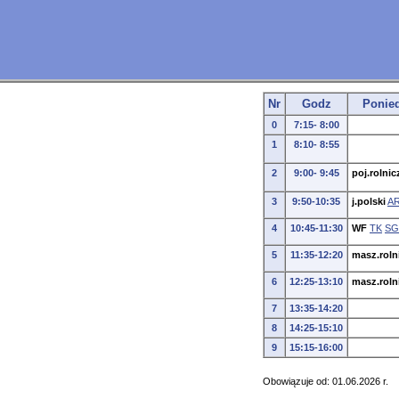
Nr
Godz
Ponied
0
7:15- 8:00
1
8:10- 8:55
2
9:00- 9:45
poj.rolnic
3
9:50-10:35
j.polski
A
4
10:45-11:30
WF
TK
SG
5
11:35-12:20
masz.roln
6
12:25-13:10
masz.roln
7
13:35-14:20
8
14:25-15:10
9
15:15-16:00
Obowiązuje od: 01.06.2026 r.