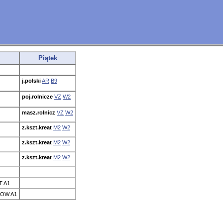
Piątek
j.polski
AR
B9
poj.rolnicze
VZ
W2
masz.rolnicz
VZ
W2
z.kszt.kreat
M2
W2
z.kszt.kreat
M2
W2
z.kszt.kreat
M2
W2
T A1
BOW A1