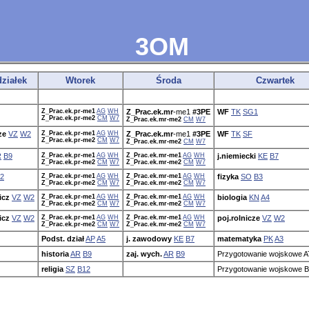
3OM
ziałek
Wtorek
Środa
Czwartek
Z_Prac.ek.pr-me1
AG
WH
Z_Prac.ek.mr
-me1
#3PE
WF
TK
SG1
Z_Prac.ek.pr-me2
CM
W7
Z_Prac.ek.mr-me2
CM
W7
ze
VZ
W2
Z_Prac.ek.pr-me1
AG
WH
Z_Prac.ek.mr
-me1
#3PE
WF
TK
SF
Z_Prac.ek.pr-me2
CM
W7
Z_Prac.ek.mr-me2
CM
W7
R
B9
Z_Prac.ek.pr-me1
AG
WH
Z_Prac.ek.mr-me1
AG
WH
j.niemiecki
KE
B7
Z_Prac.ek.pr-me2
CM
W7
Z_Prac.ek.mr-me2
CM
W7
2
Z_Prac.ek.pr-me1
AG
WH
Z_Prac.ek.mr-me1
AG
WH
fizyka
SO
B3
Z_Prac.ek.pr-me2
CM
W7
Z_Prac.ek.mr-me2
CM
W7
icz
VZ
W2
Z_Prac.ek.pr-me1
AG
WH
Z_Prac.ek.mr-me1
AG
WH
biologia
KN
A4
Z_Prac.ek.pr-me2
CM
W7
Z_Prac.ek.mr-me2
CM
W7
icz
VZ
W2
Z_Prac.ek.pr-me1
AG
WH
Z_Prac.ek.mr-me1
AG
WH
poj.rolnicze
VZ
W2
Z_Prac.ek.pr-me2
CM
W7
Z_Prac.ek.mr-me2
CM
W7
Podst. dział
AP
A5
j. zawodowy
KE
B7
matematyka
PK
A3
historia
AR
B9
zaj. wych.
AR
B9
Przygotowanie wojskowe A
religia
SZ
B12
Przygotowanie wojskowe 