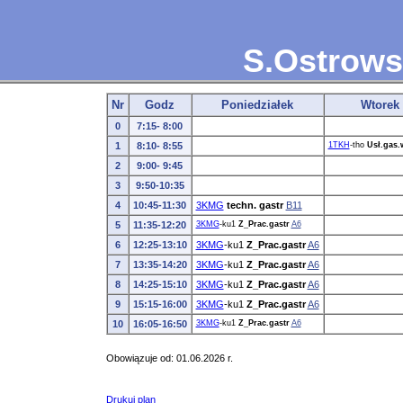
S.Ostrows
Nr
Godz
Poniedziałek
Wtorek
0
7:15- 8:00
1
8:10- 8:55
1TKH
-tho
Usł.gas.
2
9:00- 9:45
3
9:50-10:35
4
10:45-11:30
3KMG
techn. gastr
B11
5
11:35-12:20
3KMG
-ku1
Z_Prac.gastr
A6
6
12:25-13:10
3KMG
-ku1
Z_Prac.gastr
A6
7
13:35-14:20
3KMG
-ku1
Z_Prac.gastr
A6
8
14:25-15:10
3KMG
-ku1
Z_Prac.gastr
A6
9
15:15-16:00
3KMG
-ku1
Z_Prac.gastr
A6
10
16:05-16:50
3KMG
-ku1
Z_Prac.gastr
A6
Obowiązuje od: 01.06.2026 r.
Drukuj plan