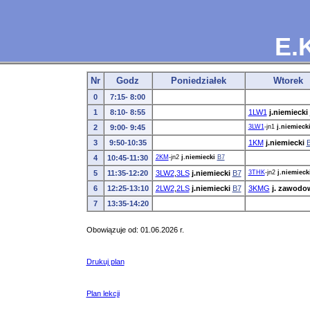
E.
Nr
Godz
Poniedziałek
Wtorek
0
7:15- 8:00
1
8:10- 8:55
1LW1
j.niemiecki
2
9:00- 9:45
3LW1
-jn1
j.niemieck
3
9:50-10:35
1KM
j.niemiecki
4
10:45-11:30
2KM
-jn2
j.niemiecki
B7
5
11:35-12:20
3LW2
,
3LS
j.niemiecki
B7
3THK
-jn2
j.niemieck
6
12:25-13:10
2LW2
,
2LS
j.niemiecki
B7
3KMG
j. zawodo
7
13:35-14:20
Obowiązuje od: 01.06.2026 r.
Drukuj plan
Plan lekcji