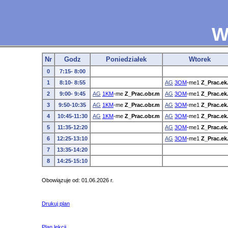
W
Nr
Godz
Poniedziałek
Wtorek
0
7:15- 8:00
1
8:10- 8:55
AG
3OM
-me1
Z_Prac.ek
2
9:00- 9:45
AG
1KM
-me
Z_Prac.obr.m
AG
3OM
-me1
Z_Prac.ek
3
9:50-10:35
AG
1KM
-me
Z_Prac.obr.m
AG
3OM
-me1
Z_Prac.ek
4
10:45-11:30
AG
1KM
-me
Z_Prac.obr.m
AG
3OM
-me1
Z_Prac.ek
5
11:35-12:20
AG
3OM
-me1
Z_Prac.ek
6
12:25-13:10
AG
3OM
-me1
Z_Prac.ek
7
13:35-14:20
8
14:25-15:10
Obowiązuje od: 01.06.2026 r.
Drukuj plan
Plan lekcji