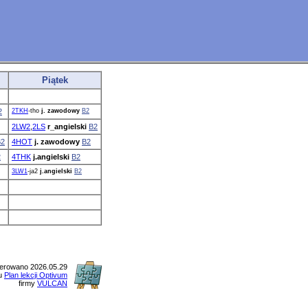
Piątek
2
2TKH
-tho
j. zawodowy
B2
2LW2
,
2LS
r_angielski
B2
B2
4HOT
j. zawodowy
B2
2
4THK
j.angielski
B2
3LW1
-ja2
j.angielski
B2
erowano 2026.05.29
mu
Plan lekcji Optivum
firmy
VULCAN