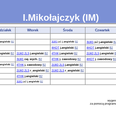
I.Mikołajczyk (IM)
działek
Wtorek
Środa
Czwartek
.angielski
B2
3LW1
-ja1
j.angielski
B2
3LW1
-ja2
j.angielski
B
4HOT
j.angielski
B2
4HOT
j.angielski
B2
ngielski
B2
2LW2
,
2LS
j.angielski
B2
4THK
j.angielski
B2
2LW2
,
2LS
j.angielski
3LW1
zaj. wych.
B2
4THK
j. zawodowy
B2
4HOT
j. zawodowy
B
.angielski
B2
4THK
j. zawodowy
B2
2LW2
,
2LS
j.angielski
B2
2LW2
,
2LS
r_angielski
B2
2LW2
,
2LS
r_angielski
B2
4THK
j.angielski
B2
3LW1
-ja2
j.angielski
B2
wygen
za pomocą progra