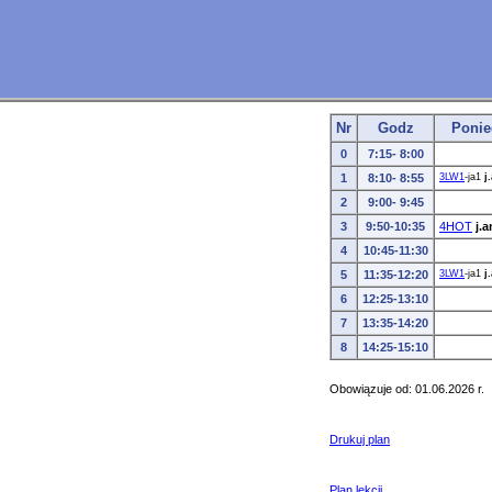
Nr
Godz
Ponie
0
7:15- 8:00
1
8:10- 8:55
3LW1
-ja1
j
2
9:00- 9:45
3
9:50-10:35
4HOT
j.a
4
10:45-11:30
5
11:35-12:20
3LW1
-ja1
j
6
12:25-13:10
7
13:35-14:20
8
14:25-15:10
Obowiązuje od: 01.06.2026 r.
Drukuj plan
Plan lekcji