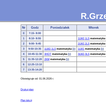
R.Grz
Nr
Godz
Poniedziałek
Wtorek
0
7:15- 8:00
1
8:10- 8:55
1LW2
,
1LS
matematyka
2
9:00- 9:45
2LW2
,
2LS
matematyka
3
9:50-10:35
1LW2
,
1LS
matematyka
B4
1LW1
matematyka
B4
4
10:45-11:30
3HOT
matematyka
B4
3LW2
,
3LS
matematyka
5
11:35-12:20
2KM
matematyka
B4
6
12:25-13:10
7
13:35-14:20
Obowiązuje od: 01.06.2026 r.
Drukuj plan
Plan lekcji