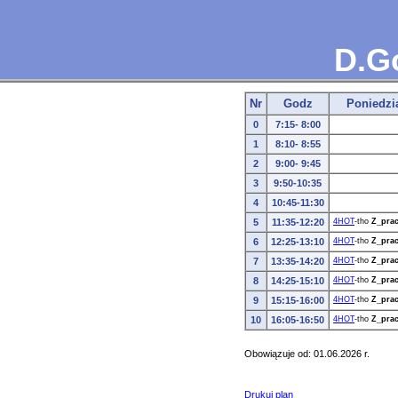
D.G
Nr
Godz
Poniedzi
0
7:15- 8:00
1
8:10- 8:55
2
9:00- 9:45
3
9:50-10:35
4
10:45-11:30
5
11:35-12:20
4HOT
-tho
Z_prac
6
12:25-13:10
4HOT
-tho
Z_prac
7
13:35-14:20
4HOT
-tho
Z_prac
8
14:25-15:10
4HOT
-tho
Z_prac
9
15:15-16:00
4HOT
-tho
Z_prac
10
16:05-16:50
4HOT
-tho
Z_prac
Obowiązuje od: 01.06.2026 r.
Drukuj plan